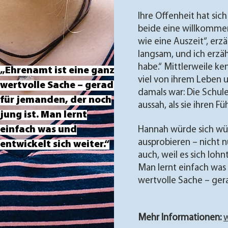
Ihre Offenheit hat sich
beide eine willkommen
wie eine Auszeit“, erz
langsam, und ich erzäh
habe.“ Mittlerweile ke
„Ehrenamt ist eine ganz
viel von ihrem Leben u
wertvolle Sache – gerade
damals war: Die Schul
für jemanden, der noch
aussah, als sie ihren F
jung ist. Man lernt
einfach was und
Hannah würde sich wü
ausprobieren – nicht 
entwickelt sich weiter.“
auch, weil es sich lohn
Man lernt einfach was 
wertvolle Sache – gera
Mehr Informationen:
w