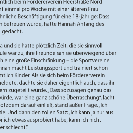
amtlich beim Fördererverein Heerstraße Nord
ht einmal pro Woche mit einer älteren Frau
nliche Beschäftigung für eine 18-jährige: Dass
rin betreuen würde, hätte Hannah Anfang des
t gedacht.
nd sie hatte plötzlich Zeit, die sie sinnvoll
ule war zu, ihre Freunde sah sie überwiegend über
h eine große Einschränkung – die Sportvereine
nnah macht Leistungssport und trainiert schon
lich Kinder. Als sie sich beim Fördererverein
eldete, dachte sie daher eigentlich auch, dass ihr
ern zugeteilt würde. „Dass sozusagen genau das
würde, war eine ganz schöne Überraschung“, lacht
trotzdem darauf einließ, stand außer Frage. „Ich
 sie. Und dann den tollen Satz: „Ich kann ja nur aus
r ich etwas ausprobiert habe, kann ich nicht
er schlecht.“