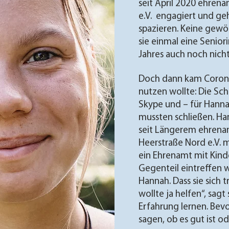
seit April 2020 ehren
e.V. engagiert und ge
spazieren. Keine gewöh
sie einmal eine Senio
Jahres auch noch nich
Doch dann kam Corona u
nutzen wollte: Die Sch
Skype und – für Hanna
mussten schließen. Ha
seit Längerem ehrenamt
Heerstraße Nord e.V. m
ein Ehrenamt mit Kind
Gegenteil eintreffen 
Hannah. Dass sie sich 
wollte ja helfen“, sagt
Erfahrung lernen. Bevo
sagen, ob es gut ist od