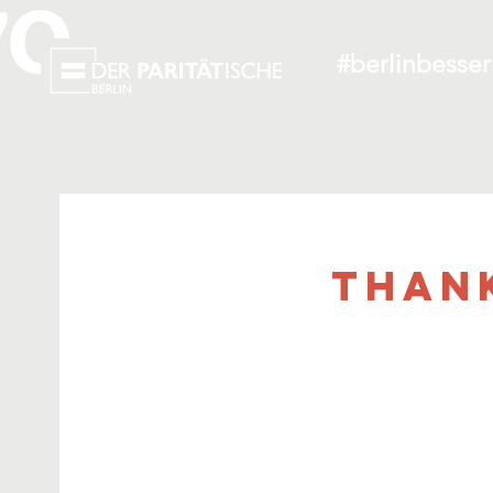
#berlinbesse
Than