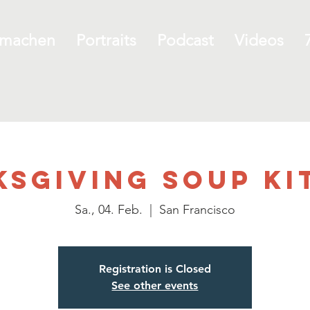
rmachen
Portraits
Podcast
Videos
ksgiving Soup Ki
Sa., 04. Feb.
  |  
San Francisco
Registration is Closed
See other events